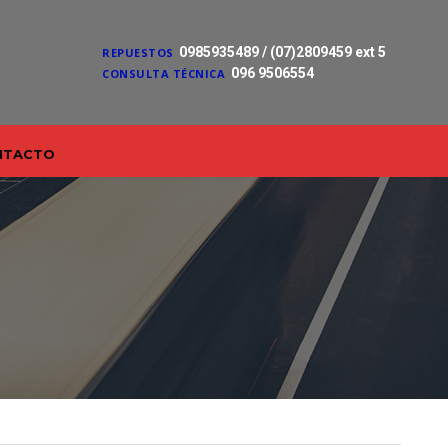
0985935489 / (07)2809459 ext 5
REPUESTOS
096 9506554
CONSULTA TÉCNICA
NTACTO