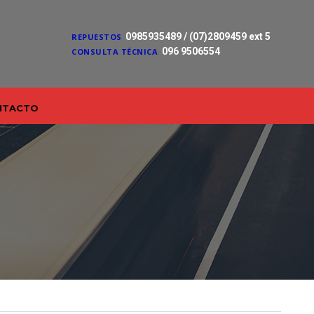
0985935489 / (07)2809459 ext 5
REPUESTOS
096 9506554
CONSULTA TÉCNICA
NTACTO