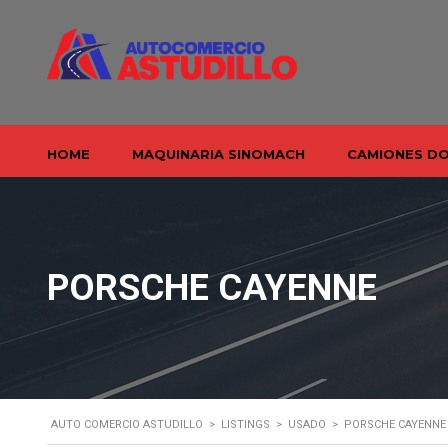
HOME
MAQUINARIA SINOMACH
CAMIONES D
PORSCHE CAYENNE
AUTO COMERCIO ASTUDILLO
>
LISTINGS
>
USADO
>
PORSCHE CAYENNE